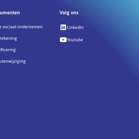
umenten
Volg ons
e sociaal ondernemen
LinkedIn
rekening
Youtube
ificering
utenwijziging