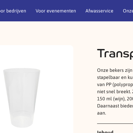
or bedrijven
Voor evenementen
Afwasservice
Onze
Trans
Onze bekers zijn 
stapelbaar en ku
van PP (polyprop
niet snel breekt.
150 ml (wijn), 20
Daarnaast bieden
aan.
Inhoud