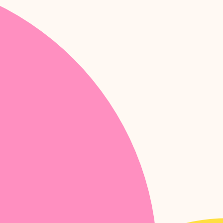
Partners
Benieuwd met wie wij samenwerken? Bekijk hier
het overzicht van onze partners
Naar partners
De Uitagenda Beker
Benieuwd naar onze speciale partnership met
Rotterdam Festivals en De Uitagenda Beker?
Naar pagina