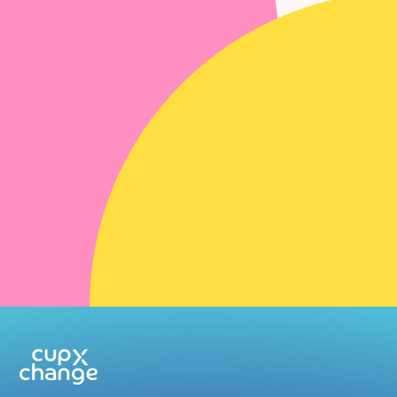
Vacatures
Meehelpen en impact maken? Kijk eens bij onze
vacatures.
Naar pagina